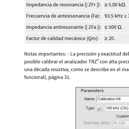
Impedancia de resonancia (| ZFr |):
≥ 5.00 kΩ.
Frecuencia de antiresonancia (Fa):
93.5 kHz ± 
Impedancia antiresonante (| ZFa |):
≤ 500 Ω.
Factor de calidad mecánico (Qm):
≥ 20.
Notas importantes: - La precisión y exactitud de
posible calibrar el analizador TRZ
®
con alta prec
una década resistiva, como se describe en el man
funcional), página 31.