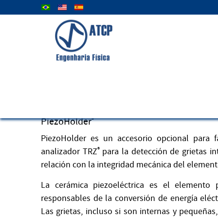
Seleccione su idioma
Accesorios Analizador TRZ®
PiezoHolder
®
PiezoHolder es un accesorio opcional para fa
analizador TRZ
®
para la detección de grietas in
relación con la integridad mecánica del element
La cerámica piezoeléctrica es el elemento p
responsables de la conversión de energía eléctr
Las grietas, incluso si son internas y pequeña