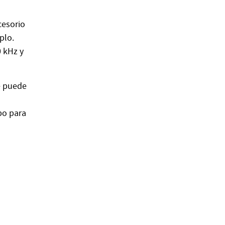
cesorio
plo.
 kHz y
se puede
po para