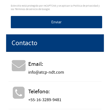
Este sitio está protegido por reCAPTCHA y se aplican la
Política de privacidad
y
los
Términos de servicio
de Google.
Enviar
Contacto
Email:
info@atcp-ndt.com
Telefono:
+55-16-3289-9481