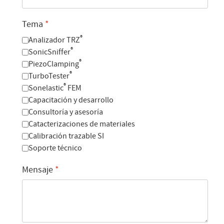
Tema
*
®
Analizador TRZ
®
SonicSniffer
®
PiezoClamping
®
TurboTester
®
Sonelastic
FEM
Capacitación y desarrollo
Consultoría y asesoría
Catacterizaciones de materiales
Calibración trazable SI
Soporte técnico
Mensaje
*