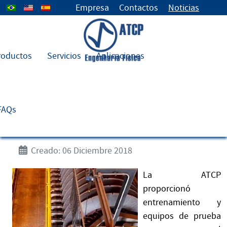
Seleccione su idioma
Empresa
Contactos
Noticias
roductos
Servicios
Aplicaciones
Entrenamiento para el
mantenimiento de filtros
FAQs
cerámicos de mineral de hierro
Creado: 06 Diciembre 2018
La ATCP
proporcionó
entrenamiento y
equipos de prueba