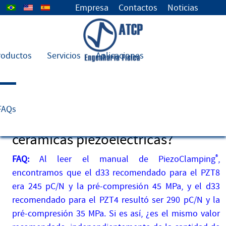
Seleccione su idioma
Empresa
Contactos
Noticias
roductos
Servicios
Aplicaciones
5) ¿La pré-compresión ideal y la
constante d33 dependen de la
FAQs
cantidad y del tamaño de las
cerámicas piezoeléctricas?
FAQ:
Al leer el manual de PiezoClamping
®
,
encontramos que el d33 recomendado para el PZT8
era 245 pC/N y la pré-compresión 45 MPa, y el d33
recomendado para el PZT4 resultó ser 290 pC/N y la
pré-compresión 35 MPa. Si es así, ¿es el mismo valor