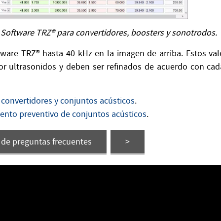
l Software TRZ® para convertidores, boosters y sonotrodos.
ftware TRZ® hasta 40 kHz en la imagen de arriba. Estos va
por ultrasonidos y deben ser refinados de acuerdo con ca
convertidores y conjuntos acústicos
.
nto preventivo de conjuntos acústicos
.
a de preguntas frecuentes
>