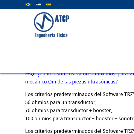
Seleccione su idioma
6) ¿Cuáles son los valores m
FAQ:
¿Cuáles son los valores máximos para Zr
mecánico Qm de las piezas ultrasónicas?
Los criterios predeterminados del Software TRZ®
50 ohmios para un transductor;
70 ohmios para transductor + booster;
100 ohmios para transductor + booster + sonot
Los criterios predeterminados del Software TRZ