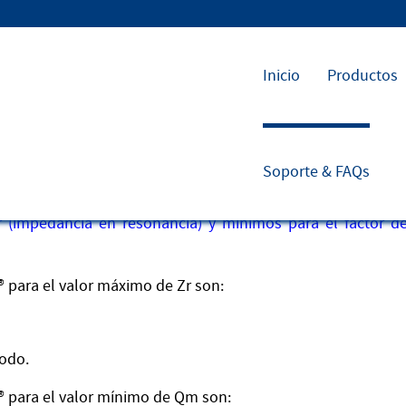
Inicio
Productos
Soporte & FAQs
áximos de Zr y mínimos de Qm?
 (impedancia en resonancia) y mínimos para el factor de
 para el valor máximo de Zr son:
rodo.
® para el valor mínimo de Qm son: