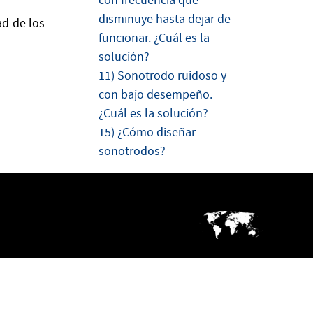
con frecuencia que
disminuye hasta dejar de
ad de los
funcionar. ¿Cuál es la
solución?
11) Sonotrodo ruidoso y
con bajo desempeño.
¿Cuál es la solución?
15) ¿Cómo diseñar
sonotrodos?