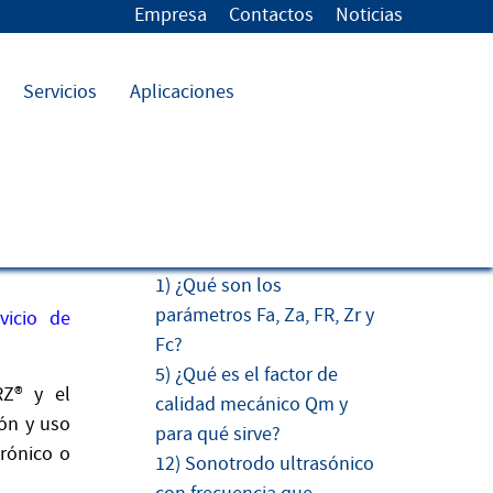
Empresa
Contactos
Noticias
Servicios
Aplicaciones
FAQs más leídas
1) ¿Qué son los
parámetros Fa, Za, FR, Zr y
vicio de
Fc?
5) ¿Qué es el factor de
RZ® y el
calidad mecánico Qm y
ión y uso
para qué sirve?
trónico o
12) Sonotrodo ultrasónico