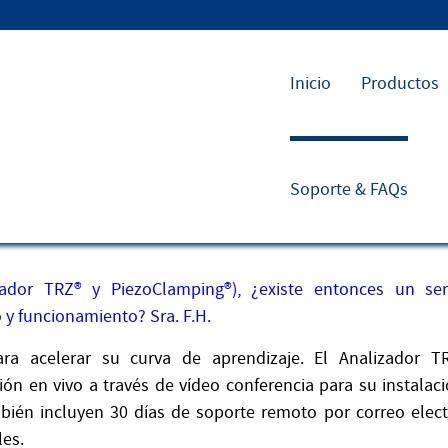
Inicio
Productos
Soporte & FAQs
co posventa del Analizador TRZ® y
ador TRZ® y PiezoClamping®), ¿existe entonces un ser
 y funcionamiento? Sra. F.H.
ra acelerar su curva de aprendizaje. El Analizador T
ón en vivo a través de vídeo conferencia para su instalac
mbién incluyen 30 días de soporte remoto por correo elec
les.