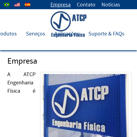
Select your language
Empresa
Contato
Notícias
rodutos
Serviços
Aplicações
Suporte & FAQs
Empresa
A ATCP
Engenharia
Física é