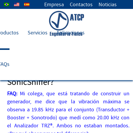
Seleccione su idioma
Empresa
Contactos
Noticias
roductos
Servicios
Aplicaciones
35) ¿Por qué observamos
diferencias entre las lecturas de
FAQs
frecuencia del Analizador TRZ® y
SonicSniffer?
FAQ:
Mi colega, que está tratando de construir un
generador, me dice que la vibración máxima se
observa a 19.85 kHz para el conjunto (Transductor +
Booster + Sonotrodo) que medí como 20.00 kHz con
el Analizador TRZ®. Ambos no estaban montados.